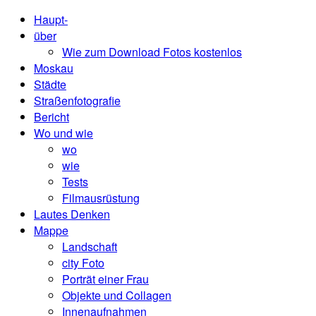
Haupt-
über
Wie zum Download Fotos kostenlos
Moskau
Städte
Straßenfotografie
Bericht
Wo und wie
wo
wie
Tests
Filmausrüstung
Lautes Denken
Mappe
Landschaft
city ​​Foto
Porträt einer Frau
Objekte und Collagen
Innenaufnahmen