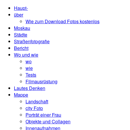
Haupt-
über
Wie zum Download Fotos kostenlos
Moskau
Städte
Straßenfotografie
Bericht
Wo und wie
wo
wie
Tests
Filmausrüstung
Lautes Denken
Mappe
Landschaft
city ​​Foto
Porträt einer Frau
Objekte und Collagen
Innenaufnahmen