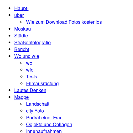
Haupt-
über
Wie zum Download Fotos kostenlos
Moskau
Städte
Straßenfotografie
Bericht
Wo und wie
wo
wie
Tests
Filmausrüstung
Lautes Denken
Mappe
Landschaft
city ​​Foto
Porträt einer Frau
Objekte und Collagen
Innenaufnahmen