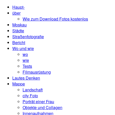
Haupt-
über
Wie zum Download Fotos kostenlos
Moskau
Städte
Straßenfotografie
Bericht
Wo und wie
wo
wie
Tests
Filmausrüstung
Lautes Denken
Mappe
Landschaft
city ​​Foto
Porträt einer Frau
Objekte und Collagen
Innenaufnahmen