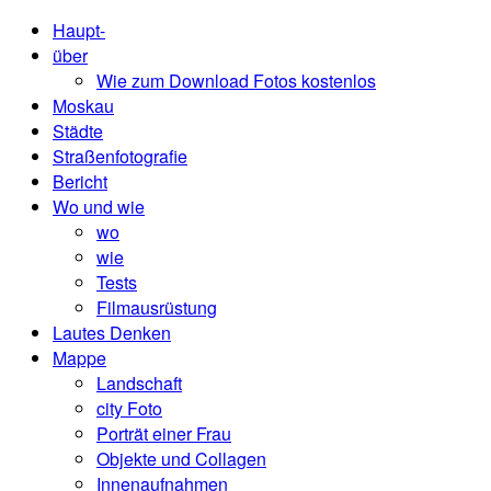
Haupt-
über
Wie zum Download Fotos kostenlos
Moskau
Städte
Straßenfotografie
Bericht
Wo und wie
wo
wie
Tests
Filmausrüstung
Lautes Denken
Mappe
Landschaft
city ​​Foto
Porträt einer Frau
Objekte und Collagen
Innenaufnahmen