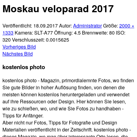
Moskau veloparad 2017
Veröffentlicht:
18.09.2017
Autor:
Administrator
Größe:
2000 ×
1333
Kamera:
SLT-A77
Öffnung:
4.5
Brennweite:
80
ISO:
320
Verschlusszeit:
0.0015625
Vorheriges Bild
Nächstes Bild
kostenlos photo
kostenlos photo - Magazin, primordialemnte Fotos, wo finden
Sie gute Bilder in hoher Auflösung finden, von denen die
meisten können kostenlos heruntergeladen und verwendet
auf ihre Ressourcen oder Design. Hier können Sie lesen,
wie zu schießen, wo, und wie Sie Fotos zu handhaben -
Tipps für Anfänger.
Aber nicht nur Fotos, Tipps für Fotografie und Design
Materialien veröffentlicht in der Zeitschrift. kostenlos photo -
dieses Magazin, wo man über interessante Orte lesen, die