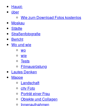
Haupt-
über
Wie zum Download Fotos kostenlos
Moskau
Städte
Straßenfotografie
Bericht
Wo und wie
wo
wie
Tests
Filmausrüstung
Lautes Denken
Mappe
Landschaft
city ​​Foto
Porträt einer Frau
Objekte und Collagen
Innenaufnahmen