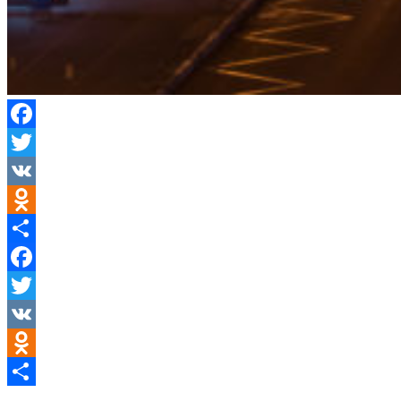
Facebook
Twitter
VK
Odnoklassniki
Teilen
Facebook
Twitter
VK
Odnoklassniki
Teilen