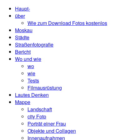
Haupt-
über
Wie zum Download Fotos kostenlos
Moskau
Städte
Straßenfotografie
Bericht
Wo und wie
wo
wie
Tests
Filmausrüstung
Lautes Denken
Mappe
Landschaft
city ​​Foto
Porträt einer Frau
Objekte und Collagen
Innenaufnahmen