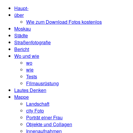
Haupt-
über
Wie zum Download Fotos kostenlos
Moskau
Städte
Straßenfotografie
Bericht
Wo und wie
wo
wie
Tests
Filmausrüstung
Lautes Denken
Mappe
Landschaft
city ​​Foto
Porträt einer Frau
Objekte und Collagen
Innenaufnahmen