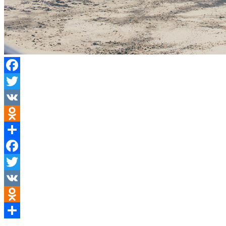
Facebook
Twitter
VK
Odnoklassniki
Teilen
Facebook
Twitter
VK
Odnoklassniki