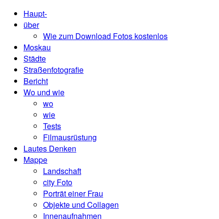
Haupt-
über
Wie zum Download Fotos kostenlos
Moskau
Städte
Straßenfotografie
Bericht
Wo und wie
wo
wie
Tests
Filmausrüstung
Lautes Denken
Mappe
Landschaft
city ​​Foto
Porträt einer Frau
Objekte und Collagen
Innenaufnahmen