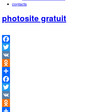
contacts
photosite gratuit
Facebook
Twitter
VK
Odnoklassniki
Partager
Facebook
Twitter
VK
Odnoklassniki