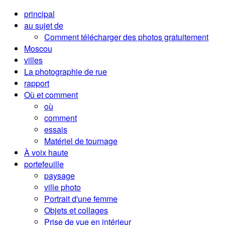
principal
au sujet de
Comment télécharger des photos gratuitement
Moscou
villes
La photographie de rue
rapport
Où et comment
où
comment
essais
Matériel de tournage
À voix haute
portefeuille
paysage
ville photo
Portrait d'une femme
Objets et collages
Prise de vue en intérieur