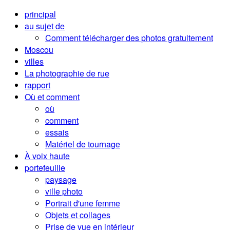
principal
au sujet de
Comment télécharger des photos gratuitement
Moscou
villes
La photographie de rue
rapport
Où et comment
où
comment
essais
Matériel de tournage
À voix haute
portefeuille
paysage
ville photo
Portrait d'une femme
Objets et collages
Prise de vue en intérieur