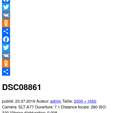
Facebook
Twitter
VK
Odnoklassniki
Partager
Facebook
Twitter
VK
Odnoklassniki
Partager
DSC08861
publié:
23.07.2016
Auteur:
admin
Taille:
2000 × 1650
Caméra:
SLT-A77
Ouverture:
7.1
Distance focale:
280
ISO:
320
Vitesse d'obturation:
0.008