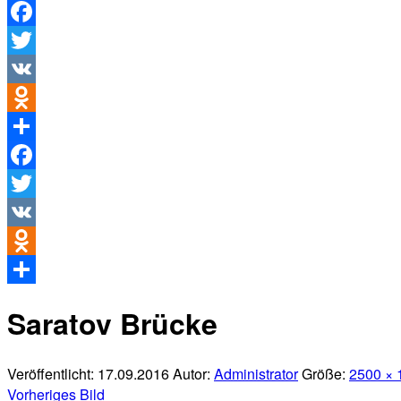
Facebook
Twitter
VK
Odnoklassniki
Teilen
Facebook
Twitter
VK
Odnoklassniki
Teilen
Saratov Brücke
Veröffentlicht:
17.09.2016
Autor:
Administrator
Größe:
2500 × 
Vorheriges Bild