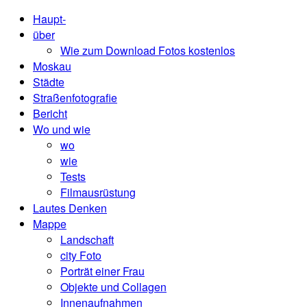
Haupt-
über
Wie zum Download Fotos kostenlos
Moskau
Städte
Straßenfotografie
Bericht
Wo und wie
wo
wie
Tests
Filmausrüstung
Lautes Denken
Mappe
Landschaft
city ​​Foto
Porträt einer Frau
Objekte und Collagen
Innenaufnahmen