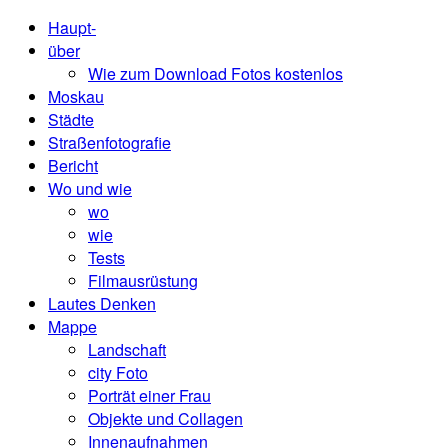
Haupt-
über
Wie zum Download Fotos kostenlos
Moskau
Städte
Straßenfotografie
Bericht
Wo und wie
wo
wie
Tests
Filmausrüstung
Lautes Denken
Mappe
Landschaft
city ​​Foto
Porträt einer Frau
Objekte und Collagen
Innenaufnahmen