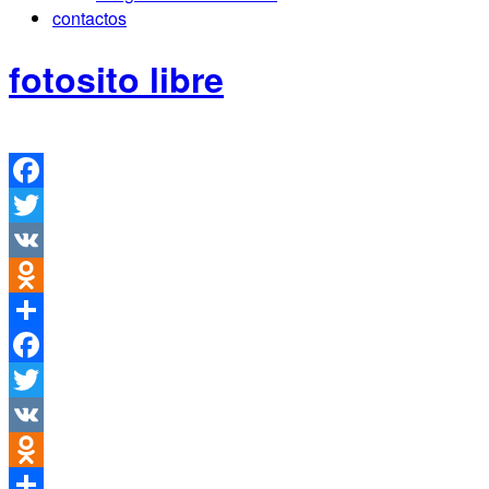
contactos
fotosito libre
Facebook
Twitter
VK
Odnoklassniki
Compartir
Facebook
Twitter
VK
Odnoklassniki