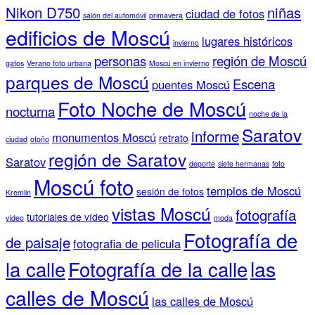
Nikon D750
niñas
ciudad de fotos
salón del automóvil
primavera
edificios de Moscú
lugares históricos
invierno
personas
región de Moscú
gatos
Verano foto urbana
Moscú en invierno
parques de Moscú
Escena
puentes Moscú
Foto Noche de Moscú
nocturna
noche de la
Saratov
informe
monumentos Moscú
retrato
ciudad
otoño
región de Saratov
Saratov
deporte
siete hermanas
foto
Moscú foto
templos de Moscú
sesión de fotos
Kremlin
vistas Moscú
fotografía
tutoriales de vídeo
vídeo
moda
Fotografía de
de paisaje
fotografia de pelicula
las
la calle
Fotografía de la calle
calles de Moscú
las calles de Moscú