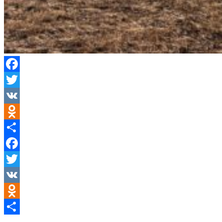
Facebook
Twitter
VK
Odnoklassniki
Compartir
Facebook
Twitter
VK
Odnoklassniki