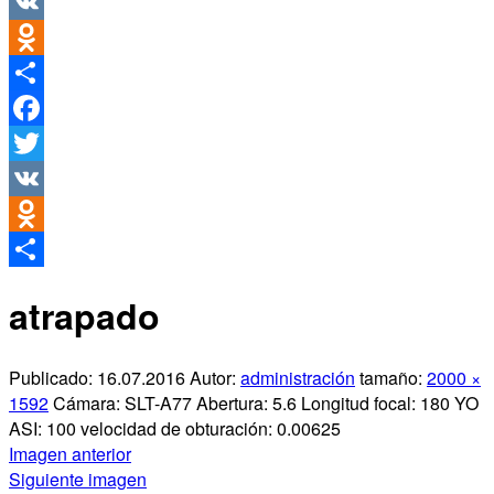
Twitter
VK
Odnoklassniki
Compartir
Facebook
Twitter
VK
Odnoklassniki
Compartir
atrapado
Publicado:
16.07.2016
Autor:
administración
tamaño:
2000 ×
1592
Cámara:
SLT-A77
Abertura:
5.6
Longitud focal:
180
YO
ASI:
100
velocidad de obturación:
0.00625
Imagen anterior
Siguiente imagen