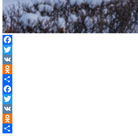
Facebook
Twitter
VK
Odnoklassniki
Compartir
Facebook
Twitter
VK
Odnoklassniki