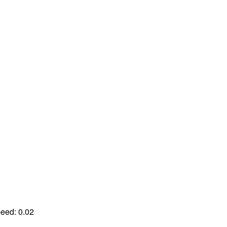
peed:
0.02