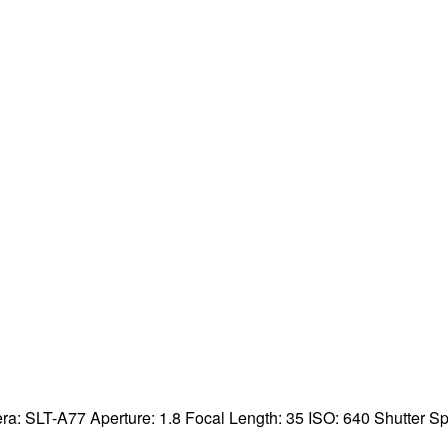
ra:
SLT-A77
Aperture:
1.8
Focal Length:
35
ISO:
640
Shutter S