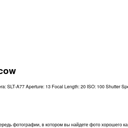
scow
ra:
SLT-A77
Aperture:
13
Focal Length:
20
ISO:
100
Shutter S
редь фотографии, в котором вы найдете фото хорошего ка