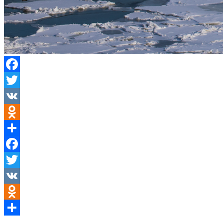
Facebook
Twitter
VK
Odnoklassniki
Отправить
Facebook
Twitter
VK
Odnoklassniki