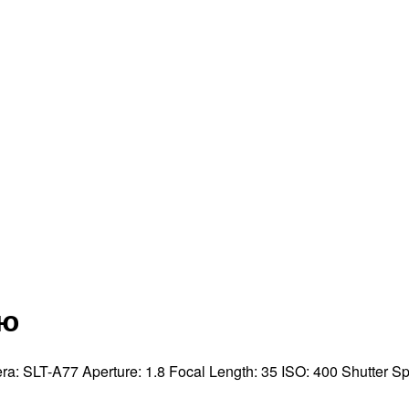
ью
ra:
SLT-A77
Aperture:
1.8
Focal Length:
35
ISO:
400
Shutter S