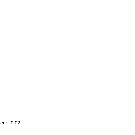
peed:
0.02