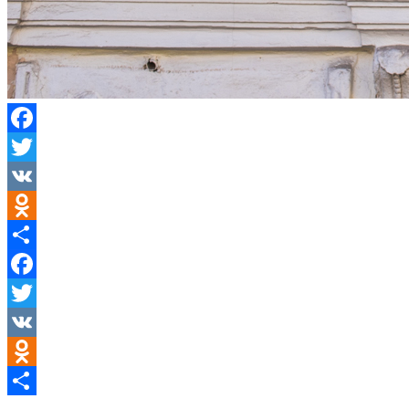
Facebook
Twitter
VK
Odnoklassniki
Отправить
Facebook
Twitter
VK
Odnoklassniki