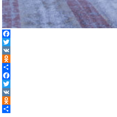
Facebook
Twitter
VK
Odnoklassniki
Отправить
Facebook
Twitter
VK
Odnoklassniki