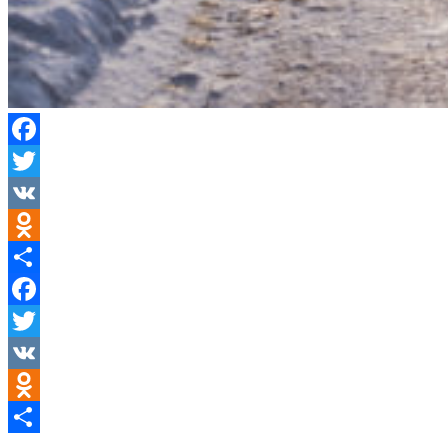
Facebook
Twitter
VK
Odnoklassniki
Отправить
Facebook
Twitter
VK
Odnoklassniki