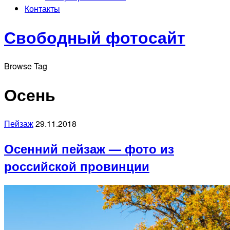
Контакты
Свободный фотосайт
Browse Tag
Осень
Пейзаж
29.11.2018
Осенний пейзаж — фото из
российской провинции