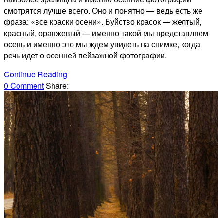
смотрятся лучше всего. Оно и понятно — ведь есть же
фраза: «все краски осени». Буйство красок — желтый,
красный, оранжевый — именно такой мы представляем
осень и именно это мы ждем увидеть на снимке, когда
речь идет о осенней пейзажной фотографии.
Continue Reading
0 Comment
Share: