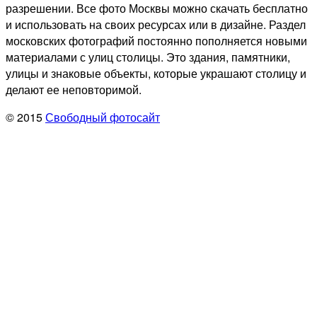
разрешении. Все фото Москвы можно скачать бесплатно
и использовать на своих ресурсах или в дизайне. Раздел
московских фотографий постоянно пополняется новыми
материалами с улиц столицы. Это здания, памятники,
улицы и знаковые объекты, которые украшают столицу и
делают ее неповторимой.
© 2015
Свободный фотосайт