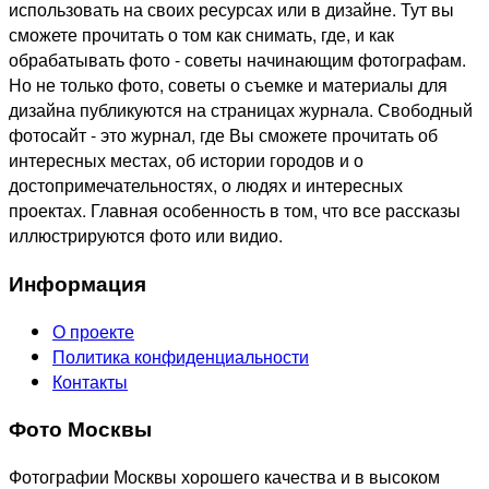
использовать на своих ресурсах или в дизайне. Тут вы
сможете прочитать о том как снимать, где, и как
обрабатывать фото - советы начинающим фотографам.
Но не только фото, советы о съемке и материалы для
дизайна публикуются на страницах журнала. Свободный
фотосайт - это журнал, где Вы сможете прочитать об
интересных местах, об истории городов и о
достопримечательностях, о людях и интересных
проектах. Главная особенность в том, что все рассказы
иллюстрируются фото или видио.
Информация
О проекте
Политика конфиденциальности
Контакты
Фото Москвы
Фотографии Москвы хорошего качества и в высоком