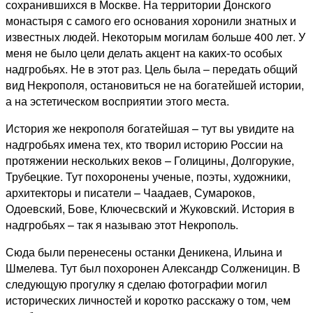
сохранившихся в Москве. На территории Донского
монастыря с самого его основания хоронили знатных и
известных людей. Некоторым могилам больше 400 лет. У
меня не было цели делать акцент на каких-то особых
надгробьях. Не в этот раз. Цель была – передать общий
вид Некрополя, остановиться не на богатейшей истории,
а на эстетическом восприятии этого места.
История же некрополя богатейшая – тут вы увидите на
надгробьях имена тех, кто творил историю России на
протяжении нескольких веков – Голицины, Долгорукие,
Трубецкие. Тут похоронены ученые, поэты, художники,
архитекторы и писатели – Чаадаев, Сумароков,
Одоевский, Бове, Ключесвский и Жуковский. История в
надгробьях – так я называю этот Некрополь.
Сюда были перенесены останки Деникена, Ильина и
Шмелева. Тут был похоронен Александр Солженицин. В
следующую прогулку я сделаю фотографии могил
исторических личностей и коротко расскажу о том, чем