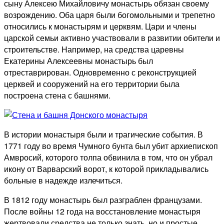
сыну Алексею Михайловичу монастырь обязан своему
возрождению. Оба царя были богомольными и трепетно
относились к монастырям и церквям. Цари и члены
царской семьи активно участвовали в развитии обители и
строительстве. Например, на средства царевны
Екатерины Алексеевны монастырь был
отреставрирован. Одновременно с реконструкцией
церквей и сооружений на его территории была
построена стена с башнями.
В истории монастыря были и трагические события. В
1771 году во время Чумного бунта был убит архиепископ
Амвросий, которого толпа обвинила в том, что он убрал
икону от Варварский ворот, к которой прикладывались
больные в надежде излечиться.
В 1812 году монастырь был разграблен французами.
После войны 12 года на восстановление монастыря
жертвовали средства не только знать, но и простые